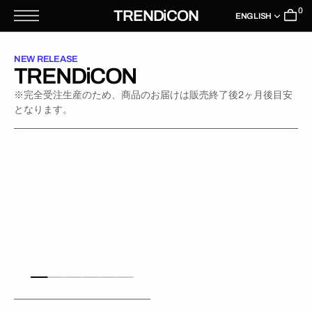
T
0
TRENDiCON
S
ENGLISH
K
P
T
NEW RELEASE
O
TRENDiCON
C
O
N
※完全受注生産のため、商品のお届けは販売終了後2ヶ月後目安
T
となります。
E
N
T
TRENDiCON
No.19
(RaMu/
い
ず
ち
の
の/
岡
奈
な