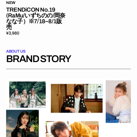
な
NEW
TRENDiCON No.19
子）
(RaMu/いずちのの/岡奈
※7/18~8/1
なな子）※7/18~8/1販
販
売
売
Regular
¥3,980
price
ABOUT US
BRAND STORY