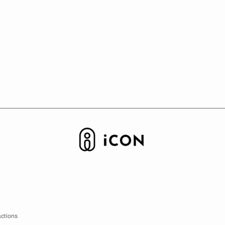
a
t
o
s
a
c
t
i
o
n
s
c
i
n