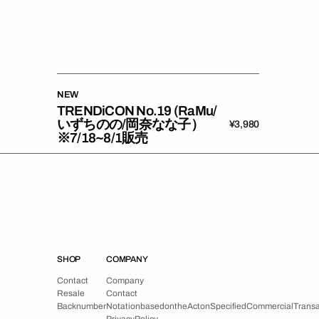
岡
奈
な
な
子）
※7/18~8/1
NEW
販
TRENDiCON No.19 (RaMu/
いずちのの/岡奈なな子）
売
Regular
¥3,980
※7/18~8/1販売
price
SHOP
COMPANY
o
t
c
o
p
n
C
o
e
n
a
t
a
e
c
t
C
o
o
m
t
p
a
c
n
y
C
R
a
e
n
s
k
a
a
l
e
u
t
b
r
C
C
o
o
m
n
a
t
a
i
a
c
t
n
y
a
e
n
h
c
n
p
c
f
e
o
m
r
i
l
r
n
R
B
a
c
s
k
n
l
u
m
b
e
r
C
N
r
o
v
n
t
a
a
t
c
i
o
t
n
b
o
a
i
s
y
e
d
o
n
t
h
e
A
c
t
o
n
S
p
e
c
i
f
i
e
d
C
o
m
m
e
r
c
i
a
l
T
r
a
n
s
B
c
n
m
e
N
P
r
i
v
t
a
t
c
o
y
P
b
o
l
i
c
s
y
d
o
t
e
A
t
o
S
e
i
i
d
C
m
e
c
a
T
a
s