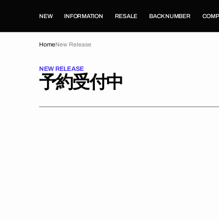
T
S
K
NEW
INFORMATION
RESALE
BACK NUMBER
COMP
P
T
O
Home
New Release
C
O
N
NEW RELEASE
T
予約受付中
E
N
T
TRENDiCON
No.19
(RaMu/
い
ず
ち
の
の/